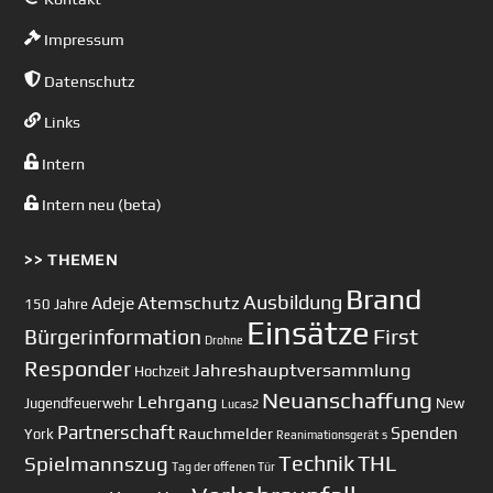
Impressum
Datenschutz
Links
Intern
Intern neu (beta)
>> THEMEN
Brand
Ausbildung
Atemschutz
Adeje
150 Jahre
Einsätze
First
Bürgerinformation
Drohne
Responder
Jahreshauptversammlung
Hochzeit
Neuanschaffung
Lehrgang
Jugendfeuerwehr
New
Lucas2
Partnerschaft
Spenden
Rauchmelder
York
Reanimationsgerät
s
Technik
Spielmannszug
THL
Tag der offenen Tür