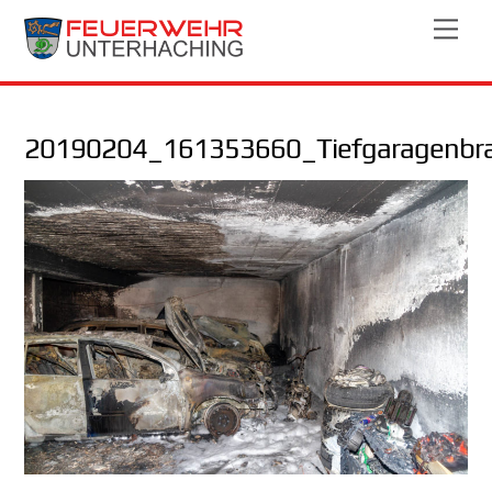
Skip
Men
to
content
20190204_161353660_Tiefgaragenbr