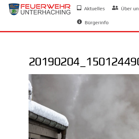
Skip
Aktuelles
Über un
to
Allgemeine Informationen
content
Bürgerinfo
20190204_150124490