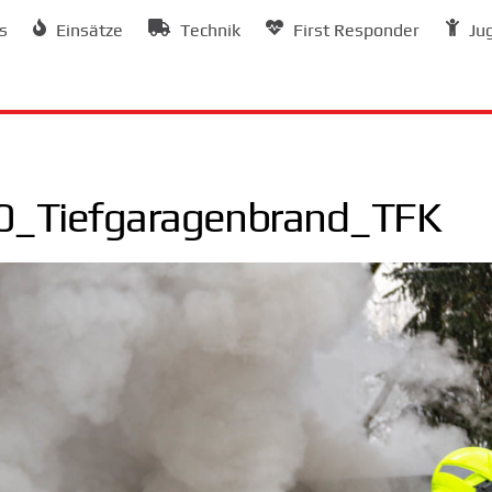
s
Einsätze
Technik
First Responder
Ju
_Tiefgaragenbrand_TFK