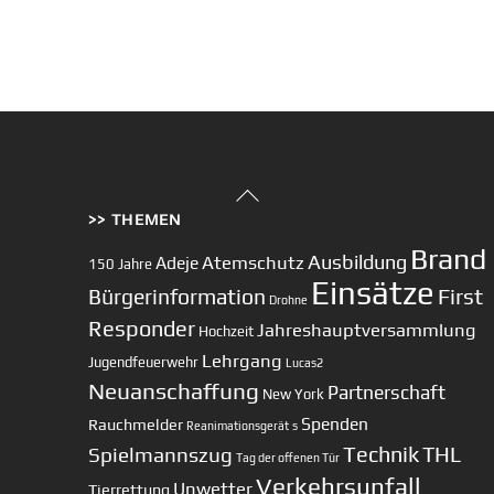
Back
>> THEMEN
To
Top
Brand
Ausbildung
Atemschutz
Adeje
150 Jahre
Einsätze
First
Bürgerinformation
Drohne
Responder
Jahreshauptversammlung
Hochzeit
Lehrgang
Jugendfeuerwehr
Lucas2
Neuanschaffung
Partnerschaft
New York
Spenden
Rauchmelder
Reanimationsgerät
s
Technik
Spielmannszug
THL
Tag der offenen Tür
Verkehrsunfall
Unwetter
Tierrettung