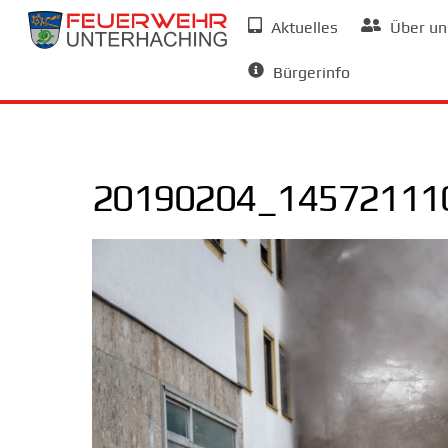
Skip
Aktuelles
Über un
to
Allgemeine Informationen
content
Bürgerinfo
20190204_145721110