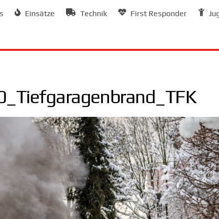
s
Einsätze
Technik
First Responder
Ju
_Tiefgaragenbrand_TFK