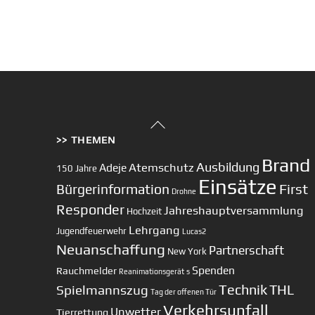
Back
>> THEMEN
To
Top
Brand
Ausbildung
Atemschutz
Adeje
150 Jahre
Einsätze
First
Bürgerinformation
Drohne
Responder
Jahreshauptversammlung
Hochzeit
Lehrgang
Jugendfeuerwehr
Lucas2
Neuanschaffung
Partnerschaft
New York
Spenden
Rauchmelder
Reanimationsgerät
s
Technik
Spielmannszug
THL
Tag der offenen Tür
Verkehrsunfall
Unwetter
Tierrettung