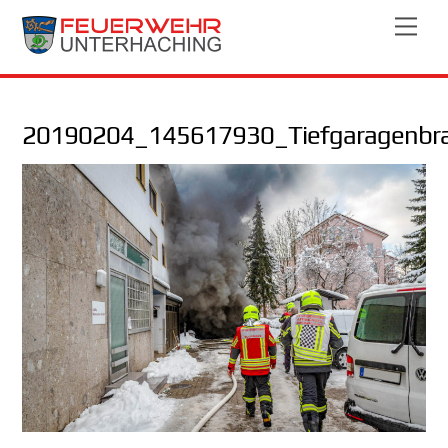
Skip
Men
to
content
20190204_145617930_Tiefgaragenbr