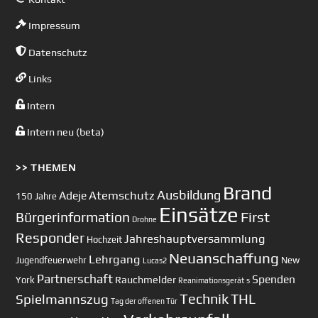
Impressum
Datenschutz
Links
Intern
Intern neu (beta)
>> THEMEN
Brand
Ausbildung
Atemschutz
Adeje
150 Jahre
Einsätze
First
Bürgerinformation
Drohne
Responder
Jahreshauptversammlung
Hochzeit
Neuanschaffung
Lehrgang
Jugendfeuerwehr
New
Lucas2
Partnerschaft
Spenden
Rauchmelder
York
Reanimationsgerät
s
Technik
Spielmannszug
THL
Tag der offenen Tür