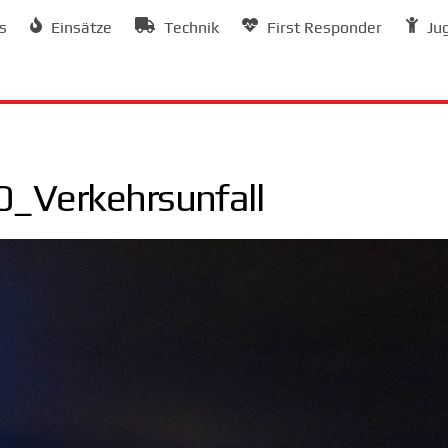
s
Einsätze
Technik
First Responder
Ju
_Verkehrsunfall