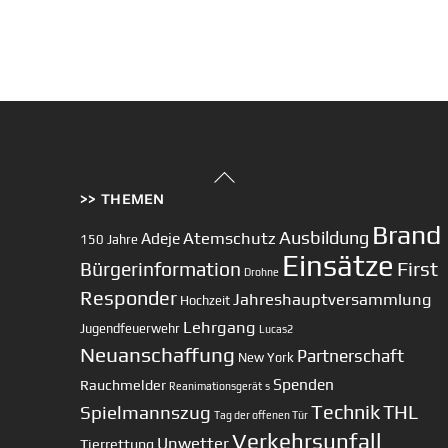
Back
>> THEMEN
To
Top
Brand
Ausbildung
Atemschutz
Adeje
150 Jahre
Einsätze
First
Bürgerinformation
Drohne
Responder
Jahreshauptversammlung
Hochzeit
Lehrgang
Jugendfeuerwehr
Lucas2
Neuanschaffung
Partnerschaft
New York
Spenden
Rauchmelder
Reanimationsgerät
s
Technik
Spielmannszug
THL
Tag der offenen Tür
Verkehrsunfall
Unwetter
Tierrettung