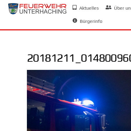
Skip
Aktuelles
Über un
to
Allgemeine Informationen
content
Bürgerinfo
20181211_014800960