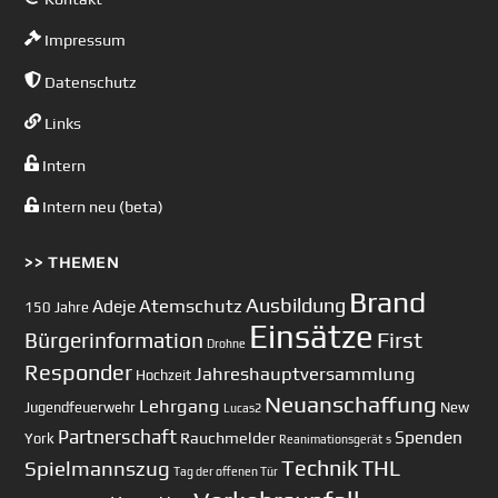
Impressum
Datenschutz
Links
Intern
Intern neu (beta)
>> THEMEN
Brand
Ausbildung
Atemschutz
Adeje
150 Jahre
Einsätze
First
Bürgerinformation
Drohne
Responder
Jahreshauptversammlung
Hochzeit
Neuanschaffung
Lehrgang
Jugendfeuerwehr
New
Lucas2
Partnerschaft
Spenden
Rauchmelder
York
Reanimationsgerät
s
Technik
Spielmannszug
THL
Tag der offenen Tür