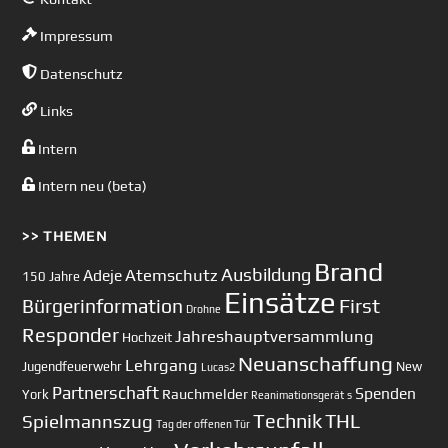
Impressum
Datenschutz
Links
Intern
Intern neu (beta)
>> THEMEN
Brand
Ausbildung
Atemschutz
Adeje
150 Jahre
Einsätze
First
Bürgerinformation
Drohne
Responder
Jahreshauptversammlung
Hochzeit
Neuanschaffung
Lehrgang
Jugendfeuerwehr
New
Lucas2
Partnerschaft
Spenden
Rauchmelder
York
Reanimationsgerät
s
Technik
Spielmannszug
THL
Tag der offenen Tür