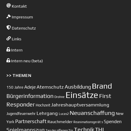
Kontakt
Impressum
Datenschutz
Links
Intern
Intern neu (beta)
>> THEMEN
Brand
Ausbildung
Atemschutz
Adeje
150 Jahre
Einsätze
First
Bürgerinformation
Drohne
Responder
Jahreshauptversammlung
Hochzeit
Neuanschaffung
Lehrgang
Jugendfeuerwehr
New
Lucas2
Partnerschaft
Spenden
Rauchmelder
York
Reanimationsgerät
s
Technik
Spielmannszug
THL
Tag der offenen Tür