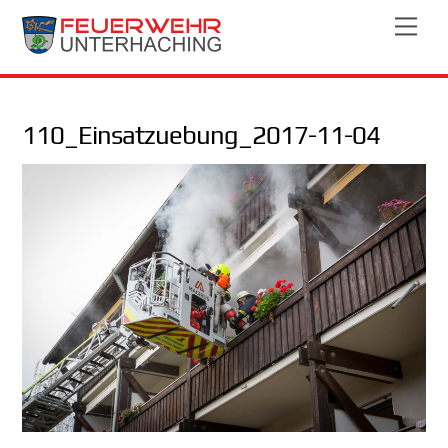
Skip
Men
to
content
110_Einsatzuebung_2017-11-04