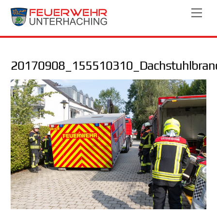
Skip
Men
to
content
20170908_155510310_Dachstuhlbran