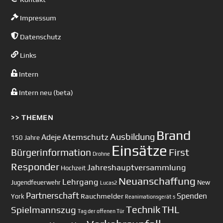
Impressum
Datenschutz
Links
Intern
Intern neu (beta)
>> THEMEN
Brand
Ausbildung
Atemschutz
Adeje
150 Jahre
Einsätze
First
Bürgerinformation
Drohne
Responder
Jahreshauptversammlung
Hochzeit
Neuanschaffung
Lehrgang
Jugendfeuerwehr
New
Lucas2
Partnerschaft
Spenden
Rauchmelder
York
Reanimationsgerät
s
Technik
Spielmannszug
THL
Tag der offenen Tür