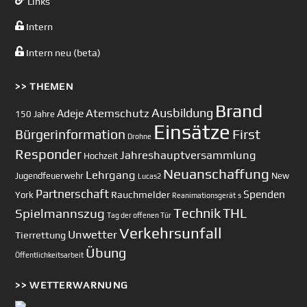
Links
Intern
Intern neu (beta)
>> THEMEN
Brand
Ausbildung
Atemschutz
Adeje
150 Jahre
Einsätze
First
Bürgerinformation
Drohne
Responder
Jahreshauptversammlung
Hochzeit
Neuanschaffung
Lehrgang
Jugendfeuerwehr
New
Lucas2
Partnerschaft
Spenden
Rauchmelder
York
Reanimationsgerät
s
Technik
Spielmannszug
THL
Tag der offenen Tür
Verkehrsunfall
Unwetter
Tierrettung
Übung
Öffentlichkeitsarbeit
>> WETTERWARNUNG