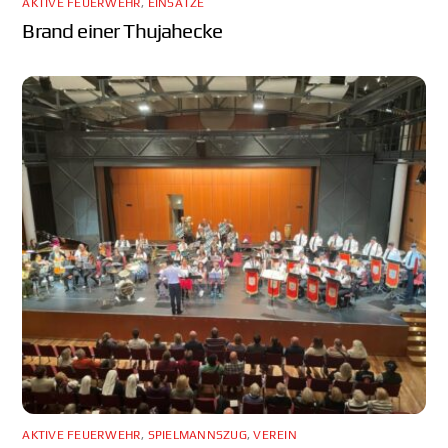
AKTIVE FEUERWEHR
,
EINSÄTZE
Brand einer Thujahecke
AKTIVE FEUERWEHR
,
SPIELMANNSZUG
,
VEREIN