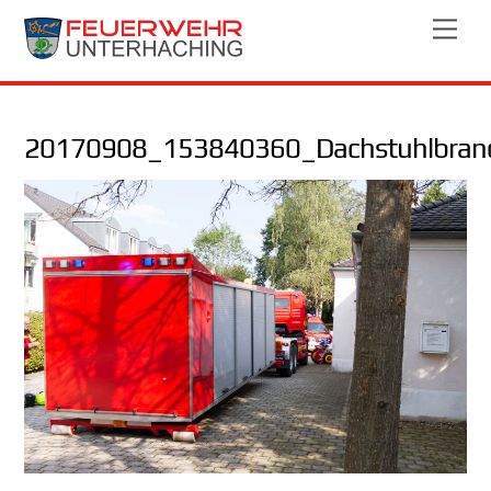
Skip
Men
to
content
20170908_153840360_Dachstuhlbran