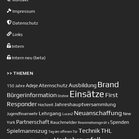
Impressum
Datenschutz
Links
Intern
Intern neu (beta)
>> THEMEN
Brand
Ausbildung
Atemschutz
Adeje
150 Jahre
Einsätze
First
Bürgerinformation
Drohne
Responder
Jahreshauptversammlung
Hochzeit
Neuanschaffung
Lehrgang
Jugendfeuerwehr
New
Lucas2
Partnerschaft
Spenden
Rauchmelder
York
Reanimationsgerät
s
Technik
Spielmannszug
THL
Tag der offenen Tür