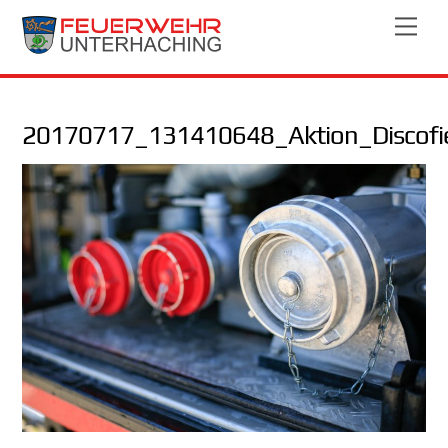
Skip
Men
to
content
20170717_131410648_Aktion_Discofi