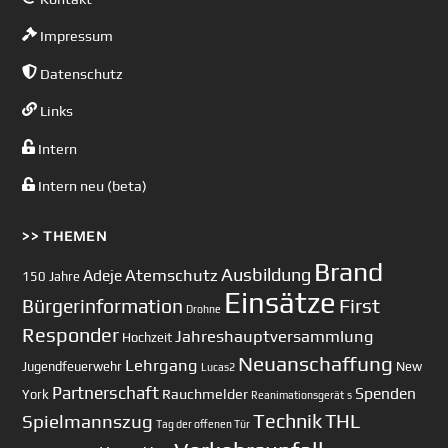
Impressum
Datenschutz
Links
Intern
Intern neu (beta)
>> THEMEN
Brand
Ausbildung
Atemschutz
Adeje
150 Jahre
Einsätze
First
Bürgerinformation
Drohne
Responder
Jahreshauptversammlung
Hochzeit
Neuanschaffung
Lehrgang
Jugendfeuerwehr
New
Lucas2
Partnerschaft
Spenden
Rauchmelder
York
Reanimationsgerät
s
Technik
Spielmannszug
THL
Tag der offenen Tür