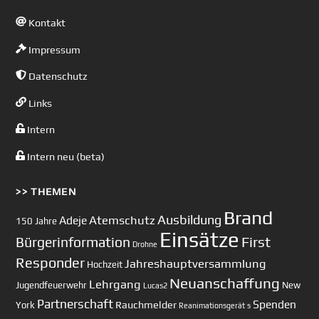
Kontakt
Impressum
Datenschutz
Links
Intern
Intern neu (beta)
>> THEMEN
Brand
Ausbildung
Atemschutz
Adeje
150 Jahre
Einsätze
First
Bürgerinformation
Drohne
Responder
Jahreshauptversammlung
Hochzeit
Neuanschaffung
Lehrgang
Jugendfeuerwehr
New
Lucas2
Partnerschaft
Spenden
Rauchmelder
York
Reanimationsgerät
s