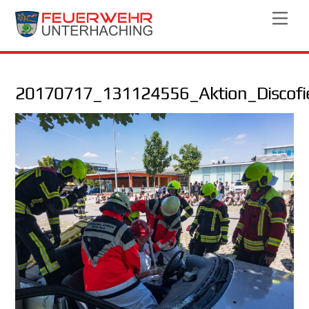
Skip
Men
to
content
20170717_131124556_Aktion_Discofi