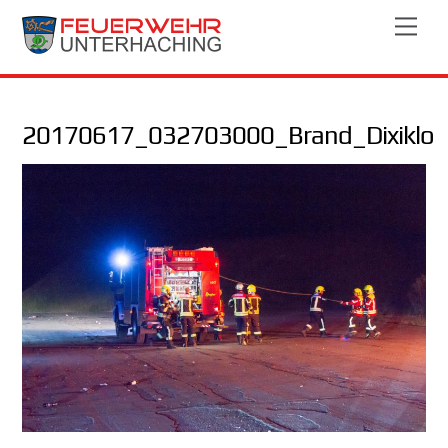
Skip
Men
to
content
20170617_032703000_Brand_Dixiklo