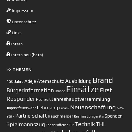
Impressum
Datenschutz
Links
Intern
Intern neu (beta)
>> THEMEN
Brand
Ausbildung
Atemschutz
Adeje
150 Jahre
Einsätze
First
Bürgerinformation
Drohne
Responder
Jahreshauptversammlung
Hochzeit
Neuanschaffung
Lehrgang
Jugendfeuerwehr
New
Lucas2
Partnerschaft
Spenden
Rauchmelder
York
Reanimationsgerät
s
Technik
Spielmannszug
THL
Tag der offenen Tür