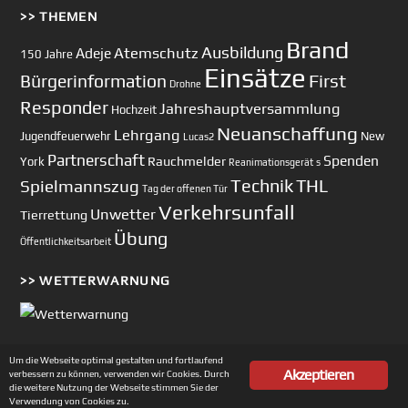
>> THEMEN
Brand
Ausbildung
Atemschutz
Adeje
150 Jahre
Einsätze
First
Bürgerinformation
Drohne
Responder
Jahreshauptversammlung
Hochzeit
Neuanschaffung
Lehrgang
Jugendfeuerwehr
New
Lucas2
Partnerschaft
Spenden
Rauchmelder
York
Reanimationsgerät
s
Technik
Spielmannszug
THL
Tag der offenen Tür
Verkehrsunfall
Unwetter
Tierrettung
Übung
Öffentlichkeitsarbeit
>> WETTERWARNUNG
Um die Webseite optimal gestalten und fortlaufend
Akzeptieren
verbessern zu können, verwenden wir Cookies. Durch
Copyright © 2002-2026 Feuerwehr Unterhaching
die weitere Nutzung der Webseite stimmen Sie der
Verwendung von Cookies zu.