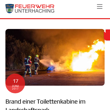
Skip
Men
to
content
17
JUNI
2017
Brand einer Toilettenkabine im