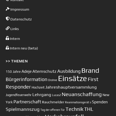
Impressum
Datenschutz
Links
Intern
Intern neu (beta)
>> THEMEN
Brand
Ausbildung
Atemschutz
Adeje
150 Jahre
Einsätze
First
Bürgerinformation
Drohne
Responder
Jahreshauptversammlung
Hochzeit
Neuanschaffung
Lehrgang
Jugendfeuerwehr
New
Lucas2
Partnerschaft
Spenden
Rauchmelder
York
Reanimationsgerät
s
Technik
Spielmannszug
THL
Tag der offenen Tür