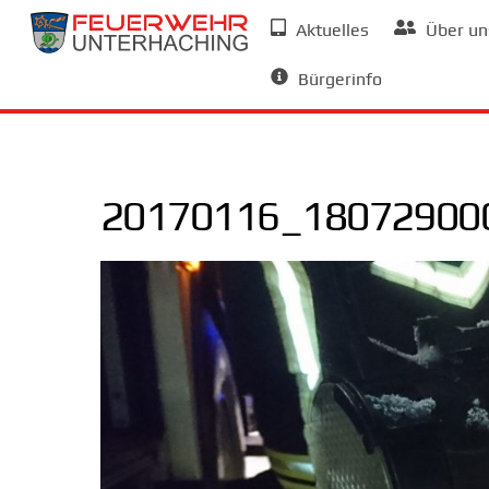
Skip
Aktuelles
Über un
to
Allgemeine Informationen
content
Bürgerinfo
20170116_180729000