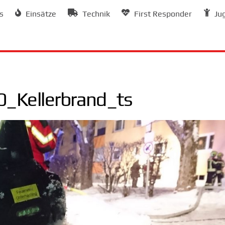
s
Einsätze
Technik
First Responder
Ju
_Kellerbrand_ts