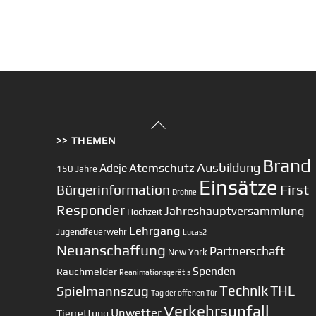
Back
>> THEMEN
To
Top
Brand
Ausbildung
Atemschutz
Adeje
150 Jahre
Einsätze
First
Bürgerinformation
Drohne
Responder
Jahreshauptversammlung
Hochzeit
Lehrgang
Jugendfeuerwehr
Lucas2
Neuanschaffung
Partnerschaft
New York
Spenden
Rauchmelder
Reanimationsgerät
s
Technik
Spielmannszug
THL
Tag der offenen Tür
Verkehrsunfall
Unwetter
Tierrettung