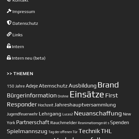
Impressum
Datenschutz
Links
Intern
Intern neu (beta)
>> THEMEN
Brand
Ausbildung
Atemschutz
Adeje
150 Jahre
Einsätze
First
Bürgerinformation
Drohne
Responder
Jahreshauptversammlung
Hochzeit
Neuanschaffung
Lehrgang
Jugendfeuerwehr
New
Lucas2
Partnerschaft
Spenden
Rauchmelder
York
Reanimationsgerät
s
Technik
Spielmannszug
THL
Tag der offenen Tür