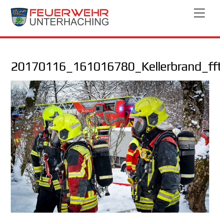
Skip
Men
to
content
20170116_161016780_Kellerbrand_ff