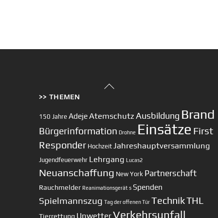
Back
>> THEMEN
To
Top
Brand
Ausbildung
Atemschutz
Adeje
150 Jahre
Einsätze
First
Bürgerinformation
Drohne
Responder
Jahreshauptversammlung
Hochzeit
Lehrgang
Jugendfeuerwehr
Lucas2
Neuanschaffung
Partnerschaft
New York
Spenden
Rauchmelder
Reanimationsgerät
s
Technik
Spielmannszug
THL
Tag der offenen Tür
Verkehrsunfall
Unwetter
Tierrettung