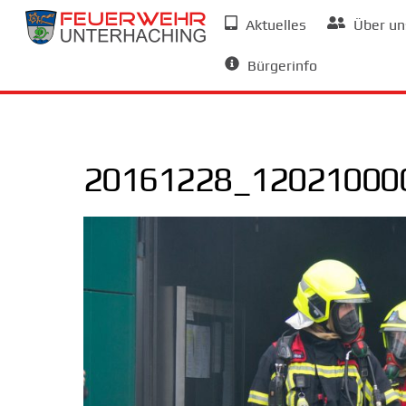
Skip
Aktuelles
Über un
to
Allgemeine Informationen
content
Bürgerinfo
20161228_120210000