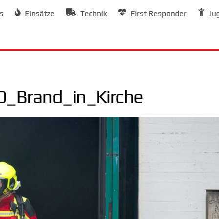
s
Einsätze
Technik
First Responder
Ju
_Brand_in_Kirche