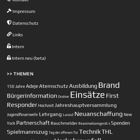
Impressum
Datenschutz
Links
Intern
Intern neu (beta)
>> THEMEN
Brand
Ausbildung
Atemschutz
Adeje
150 Jahre
Einsätze
First
Bürgerinformation
Drohne
Responder
Jahreshauptversammlung
Hochzeit
Neuanschaffung
Lehrgang
Jugendfeuerwehr
New
Lucas2
Partnerschaft
Spenden
Rauchmelder
York
Reanimationsgerät
s
Technik
Spielmannszug
THL
Tag der offenen Tür