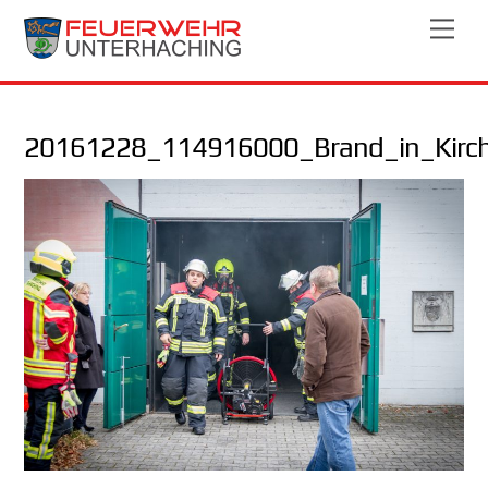
Skip
Men
to
content
20161228_114916000_Brand_in_Kirc