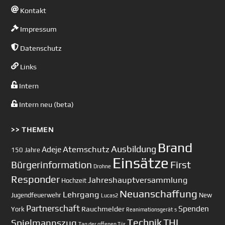
Kontakt
Impressum
Datenschutz
Links
Intern
Intern neu (beta)
>> THEMEN
Brand
Ausbildung
Atemschutz
Adeje
150 Jahre
Einsätze
First
Bürgerinformation
Drohne
Responder
Jahreshauptversammlung
Hochzeit
Neuanschaffung
Lehrgang
Jugendfeuerwehr
New
Lucas2
Partnerschaft
Spenden
Rauchmelder
York
Reanimationsgerät
s
Technik
Spielmannszug
THL
Tag der offenen Tür