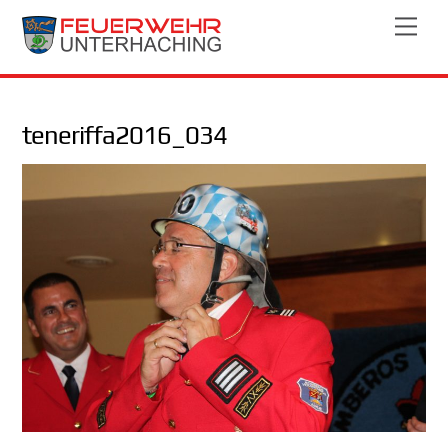
Skip
Men
to
content
teneriffa2016_034