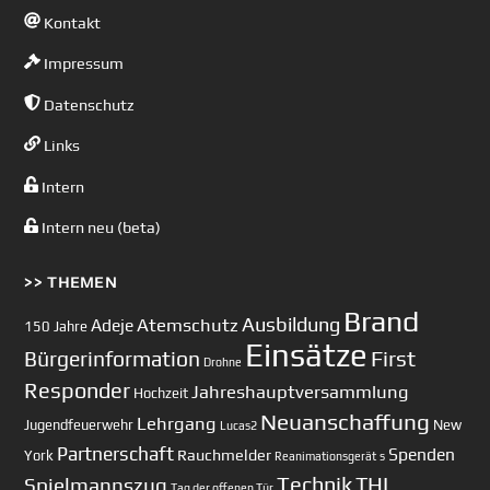
Kontakt
Impressum
Datenschutz
Links
Intern
Intern neu (beta)
>> THEMEN
Brand
Ausbildung
Atemschutz
Adeje
150 Jahre
Einsätze
First
Bürgerinformation
Drohne
Responder
Jahreshauptversammlung
Hochzeit
Neuanschaffung
Lehrgang
Jugendfeuerwehr
New
Lucas2
Partnerschaft
Spenden
Rauchmelder
York
Reanimationsgerät
s
Technik
Spielmannszug
THL
Tag der offenen Tür