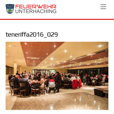
Skip
Men
to
content
teneriffa2016_029