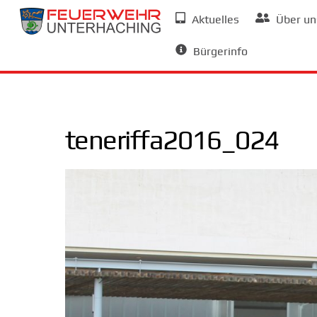
Skip
Aktuelles
Über un
to
Allgemeine Informationen
content
Bürgerinfo
teneriffa2016_024