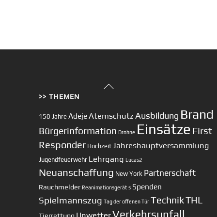
Back
>> THEMEN
To
Top
Brand
Ausbildung
Atemschutz
Adeje
150 Jahre
Einsätze
First
Bürgerinformation
Drohne
Responder
Jahreshauptversammlung
Hochzeit
Lehrgang
Jugendfeuerwehr
Lucas2
Neuanschaffung
Partnerschaft
New York
Spenden
Rauchmelder
Reanimationsgerät
s
Technik
Spielmannszug
THL
Tag der offenen Tür
Verkehrsunfall
Unwetter
Tierrettung