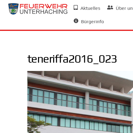
Skip
Aktuelles
Über un
to
Allgemeine Informationen
content
Bürgerinfo
teneriffa2016_023