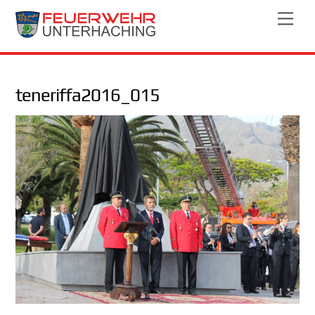
Skip
Men
to
content
teneriffa2016_015