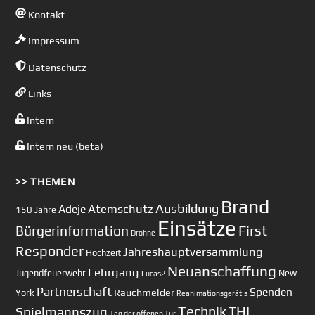
Kontakt
Impressum
Datenschutz
Links
Intern
Intern neu (beta)
>> THEMEN
Brand
Ausbildung
Atemschutz
Adeje
150 Jahre
Einsätze
First
Bürgerinformation
Drohne
Responder
Jahreshauptversammlung
Hochzeit
Neuanschaffung
Lehrgang
Jugendfeuerwehr
New
Lucas2
Partnerschaft
Spenden
Rauchmelder
York
Reanimationsgerät
s
Technik
Spielmannszug
THL
Tag der offenen Tür