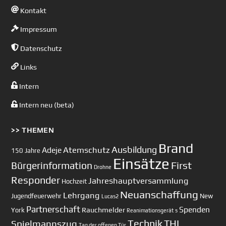
Kontakt
Impressum
Datenschutz
Links
Intern
Intern neu (beta)
>> THEMEN
Brand
Ausbildung
Atemschutz
Adeje
150 Jahre
Einsätze
First
Bürgerinformation
Drohne
Responder
Jahreshauptversammlung
Hochzeit
Neuanschaffung
Lehrgang
Jugendfeuerwehr
New
Lucas2
Partnerschaft
Spenden
Rauchmelder
York
Reanimationsgerät
s
Technik
Spielmannszug
THL
Tag der offenen Tür