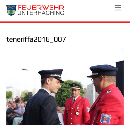
Skip
Men
to
content
teneriffa2016_007