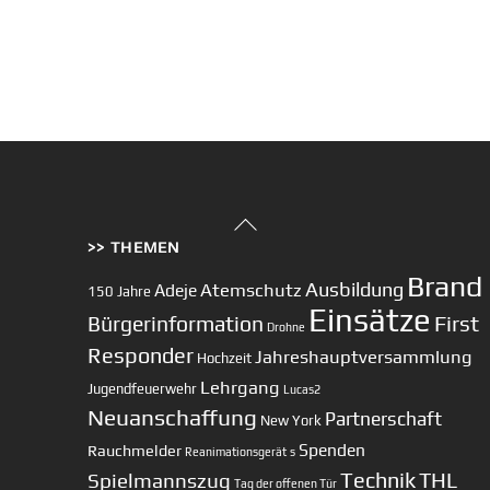
Back
>> THEMEN
To
Top
Brand
Ausbildung
Atemschutz
Adeje
150 Jahre
Einsätze
First
Bürgerinformation
Drohne
Responder
Jahreshauptversammlung
Hochzeit
Lehrgang
Jugendfeuerwehr
Lucas2
Neuanschaffung
Partnerschaft
New York
Spenden
Rauchmelder
Reanimationsgerät
s
Technik
Spielmannszug
THL
Tag der offenen Tür