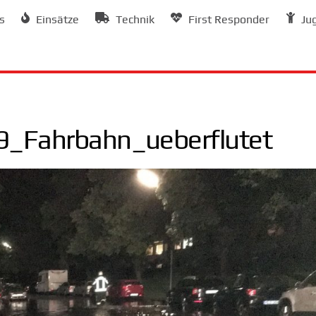
s
Einsätze
Technik
First Responder
Ju
_Fahrbahn_ueberflutet