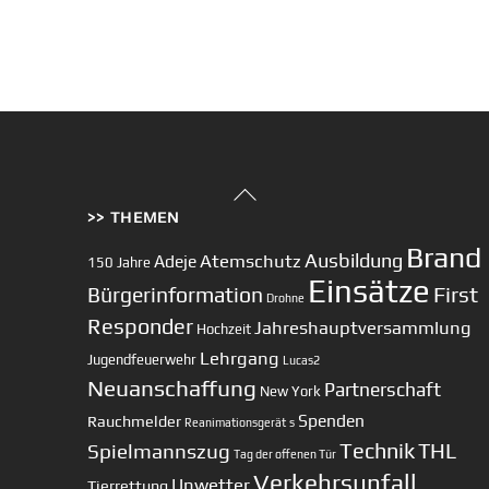
Back
>> THEMEN
To
Top
Brand
Ausbildung
Atemschutz
Adeje
150 Jahre
Einsätze
First
Bürgerinformation
Drohne
Responder
Jahreshauptversammlung
Hochzeit
Lehrgang
Jugendfeuerwehr
Lucas2
Neuanschaffung
Partnerschaft
New York
Spenden
Rauchmelder
Reanimationsgerät
s
Technik
Spielmannszug
THL
Tag der offenen Tür
Verkehrsunfall
Unwetter
Tierrettung