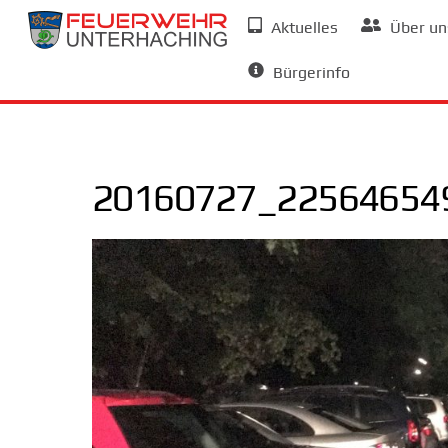
Skip
Aktuelles
Über un
to
Allgemeine Informationen
content
Bürgerinfo
20160727_225646549