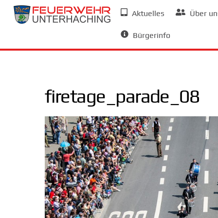
Skip
Aktuelles
Über un
to
Allgemeine Informationen
content
Bürgerinfo
firetage_parade_08