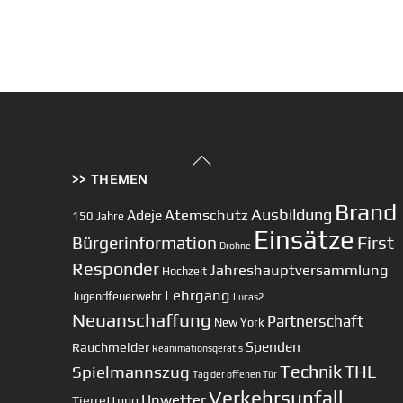
Back
>> THEMEN
To
Top
Brand
Ausbildung
Atemschutz
Adeje
150 Jahre
Einsätze
First
Bürgerinformation
Drohne
Responder
Jahreshauptversammlung
Hochzeit
Lehrgang
Jugendfeuerwehr
Lucas2
Neuanschaffung
Partnerschaft
New York
Spenden
Rauchmelder
Reanimationsgerät
s
Technik
Spielmannszug
THL
Tag der offenen Tür
Verkehrsunfall
Unwetter
Tierrettung