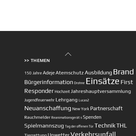
Back
>> THEMEN
To
Top
Brand
Ausbildung
Atemschutz
Adeje
150 Jahre
Einsätze
First
Bürgerinformation
Drohne
Responder
Jahreshauptversammlung
Hochzeit
Lehrgang
Jugendfeuerwehr
Lucas2
Neuanschaffung
Partnerschaft
New York
Spenden
Rauchmelder
Reanimationsgerät
s
Technik
Spielmannszug
THL
Tag der offenen Tür
Verkehrsunfall
Unwetter
Tierrettung