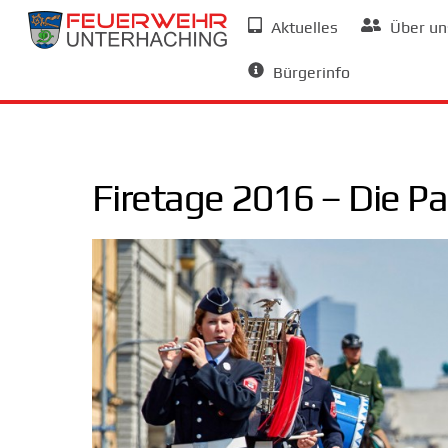
Skip
Aktuelles
Über un
to
Allgemeine Informationen
content
Bürgerinfo
Firetage 2016 – Die P