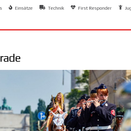
s
Einsätze
Technik
First Responder
Ju
arade