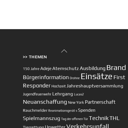
Back
>> THEMEN
To
Top
Brand
Ausbildung
Atemschutz
Adeje
150 Jahre
Einsätze
First
Bürgerinformation
Drohne
Responder
Jahreshauptversammlung
Hochzeit
Lehrgang
Jugendfeuerwehr
Lucas2
Neuanschaffung
Partnerschaft
New York
Spenden
Rauchmelder
Reanimationsgerät
s
Technik
Spielmannszug
THL
Tag der offenen Tür
Verkehrsunfall
Unwetter
Tierrettung