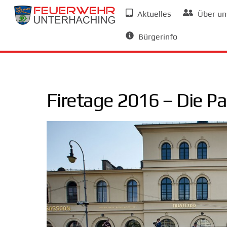
Skip
Aktuelles
Über un
to
Allgemeine Informationen
content
Bürgerinfo
Firetage 2016 – Die P