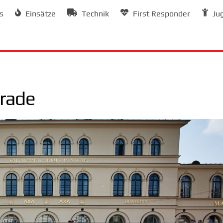
s
Einsätze
Technik
First Responder
Ju
arade