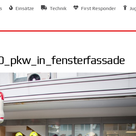
s
Einsätze
Technik
First Responder
Ju
_pkw_in_fensterfassade