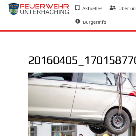
Skip
Aktuelles
Über un
to
Allgemeine Informationen
content
Bürgerinfo
20160405_170158770