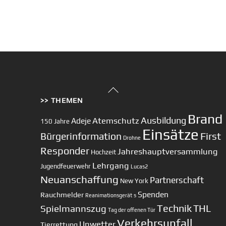
Back
>> THEMEN
To
Top
Brand
Ausbildung
Atemschutz
Adeje
150 Jahre
Einsätze
First
Bürgerinformation
Drohne
Responder
Jahreshauptversammlung
Hochzeit
Lehrgang
Jugendfeuerwehr
Lucas2
Neuanschaffung
Partnerschaft
New York
Spenden
Rauchmelder
Reanimationsgerät
s
Technik
Spielmannszug
THL
Tag der offenen Tür
Verkehrsunfall
Unwetter
Tierrettung