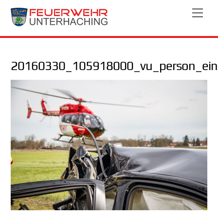
Skip
Men
to
content
20160330_105918000_vu_person_ei