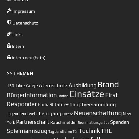
Impressum
Datenschutz
Links
Intern
Intern neu (beta)
>> THEMEN
Brand
Ausbildung
Atemschutz
Adeje
150 Jahre
Einsätze
First
Bürgerinformation
Drohne
Responder
Jahreshauptversammlung
Hochzeit
Neuanschaffung
Lehrgang
Jugendfeuerwehr
New
Lucas2
Partnerschaft
Spenden
Rauchmelder
York
Reanimationsgerät
s
Technik
Spielmannszug
THL
Tag der offenen Tür