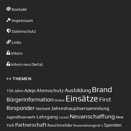
Kontakt
Impressum
Datenschutz
Links
Intern
Intern neu (beta)
>> THEMEN
Brand
Ausbildung
Atemschutz
Adeje
150 Jahre
Einsätze
First
Bürgerinformation
Drohne
Responder
Jahreshauptversammlung
Hochzeit
Neuanschaffung
Lehrgang
Jugendfeuerwehr
New
Lucas2
Partnerschaft
Spenden
Rauchmelder
York
Reanimationsgerät
s