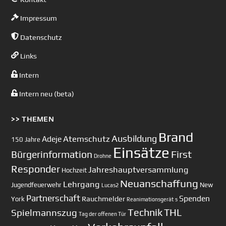
Impressum
Datenschutz
Links
Intern
Intern neu (beta)
>> THEMEN
Brand
Ausbildung
Atemschutz
Adeje
150 Jahre
Einsätze
First
Bürgerinformation
Drohne
Responder
Jahreshauptversammlung
Hochzeit
Neuanschaffung
Lehrgang
Jugendfeuerwehr
New
Lucas2
Partnerschaft
Spenden
Rauchmelder
York
Reanimationsgerät
s
Technik
Spielmannszug
THL
Tag der offenen Tür