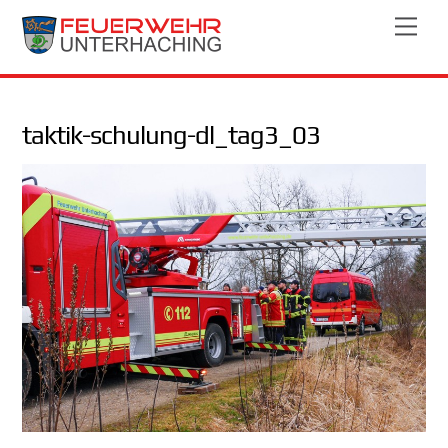
Skip
Men
to
content
taktik-schulung-dl_tag3_03