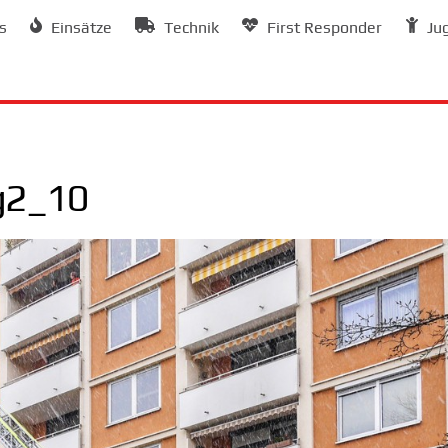
s
Einsätze
Technik
First Responder
Ju
ag2_10