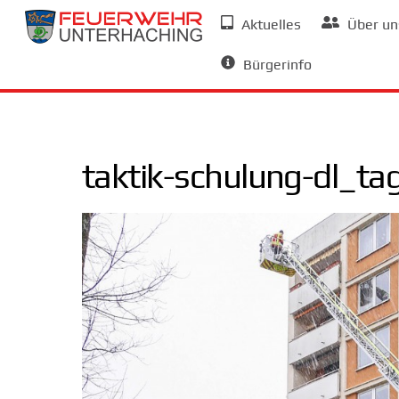
Skip
Aktuelles
Über un
to
Allgemeine Informationen
content
Bürgerinfo
taktik-schulung-dl_t