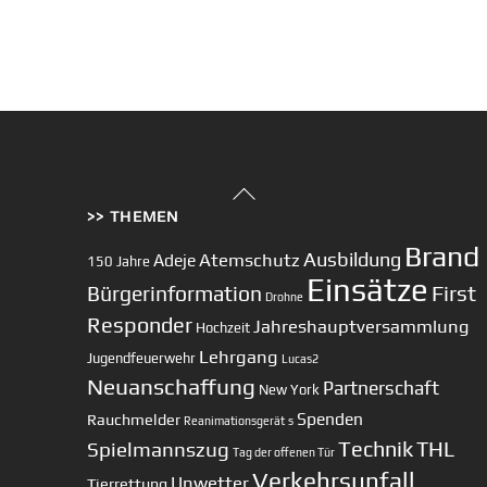
Back
>> THEMEN
To
Top
Brand
Ausbildung
Atemschutz
Adeje
150 Jahre
Einsätze
First
Bürgerinformation
Drohne
Responder
Jahreshauptversammlung
Hochzeit
Lehrgang
Jugendfeuerwehr
Lucas2
Neuanschaffung
Partnerschaft
New York
Spenden
Rauchmelder
Reanimationsgerät
s
Technik
Spielmannszug
THL
Tag der offenen Tür
Verkehrsunfall
Unwetter
Tierrettung