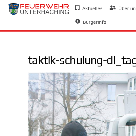
Skip
Aktuelles
Über un
to
Allgemeine Informationen
content
Bürgerinfo
taktik-schulung-dl_t