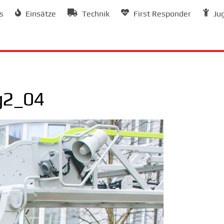
s
Einsätze
Technik
First Responder
Ju
ag2_04