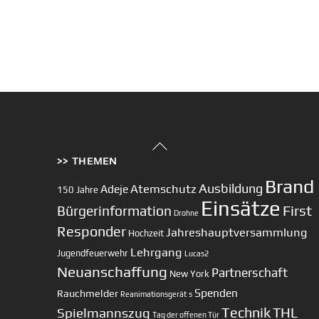
Back
>> THEMEN
To
Top
Brand
Ausbildung
Atemschutz
Adeje
150 Jahre
Einsätze
First
Bürgerinformation
Drohne
Responder
Jahreshauptversammlung
Hochzeit
Lehrgang
Jugendfeuerwehr
Lucas2
Neuanschaffung
Partnerschaft
New York
Spenden
Rauchmelder
Reanimationsgerät
s
Technik
Spielmannszug
THL
Tag der offenen Tür