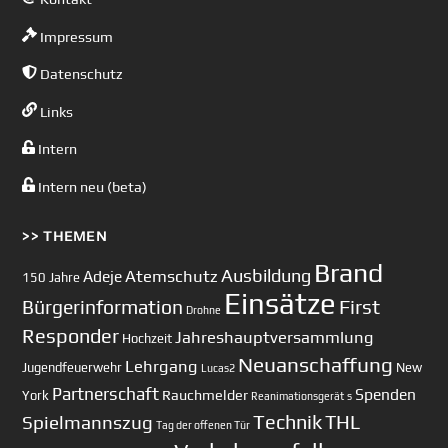
Impressum
Datenschutz
Links
Intern
Intern neu (beta)
>> THEMEN
Brand
Ausbildung
Atemschutz
Adeje
150 Jahre
Einsätze
First
Bürgerinformation
Drohne
Responder
Jahreshauptversammlung
Hochzeit
Neuanschaffung
Lehrgang
Jugendfeuerwehr
New
Lucas2
Partnerschaft
Spenden
Rauchmelder
York
Reanimationsgerät
s
Technik
Spielmannszug
THL
Tag der offenen Tür