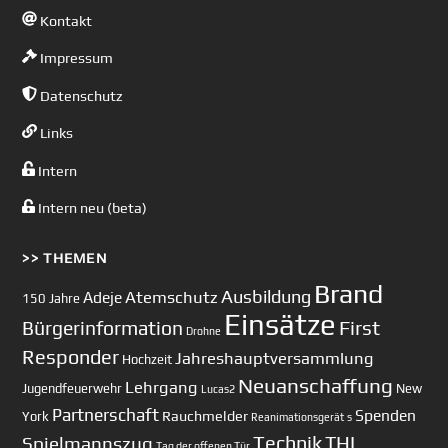
Kontakt
Impressum
Datenschutz
Links
Intern
Intern neu (beta)
>> THEMEN
Brand
Ausbildung
Atemschutz
Adeje
150 Jahre
Einsätze
First
Bürgerinformation
Drohne
Responder
Jahreshauptversammlung
Hochzeit
Neuanschaffung
Lehrgang
Jugendfeuerwehr
New
Lucas2
Partnerschaft
Spenden
Rauchmelder
York
Reanimationsgerät
s
Technik
Spielmannszug
THL
Tag der offenen Tür