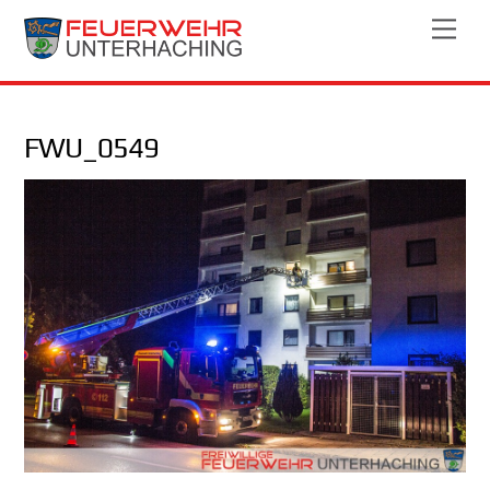
Skip
Men
to
content
FWU_0549