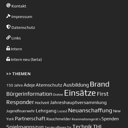
Kontakt
Impressum
Datenschutz
Links
Intern
Intern neu (beta)
>> THEMEN
Brand
Ausbildung
Atemschutz
Adeje
150 Jahre
Einsätze
First
Bürgerinformation
Drohne
Responder
Jahreshauptversammlung
Hochzeit
Neuanschaffung
Lehrgang
Jugendfeuerwehr
New
Lucas2
Partnerschaft
Spenden
Rauchmelder
York
Reanimationsgerät
s
Technik
Spielmannszug
THL
Tag der offenen Tür