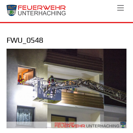
Skip
Men
to
content
FWU_0548