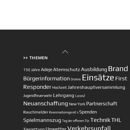
Back
>> THEMEN
To
Top
Brand
Ausbildung
Atemschutz
Adeje
150 Jahre
Einsätze
First
Bürgerinformation
Drohne
Responder
Jahreshauptversammlung
Hochzeit
Lehrgang
Jugendfeuerwehr
Lucas2
Neuanschaffung
Partnerschaft
New York
Spenden
Rauchmelder
Reanimationsgerät
s
Technik
Spielmannszug
THL
Tag der offenen Tür
Verkehrsunfall
Unwetter
Tierrettung