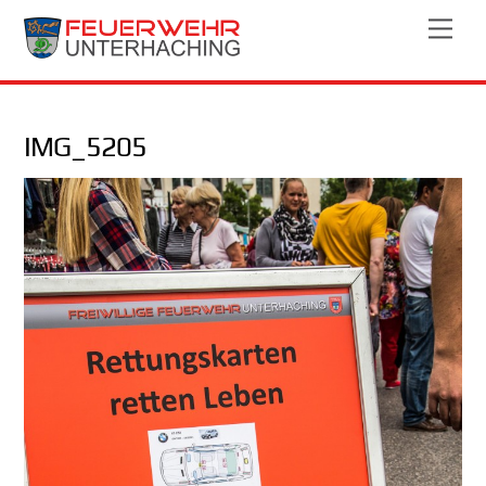
Skip
Men
to
content
IMG_5205