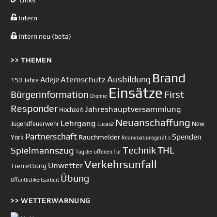
Intern
Intern neu (beta)
>> THEMEN
Brand
Ausbildung
Atemschutz
Adeje
150 Jahre
Einsätze
First
Bürgerinformation
Drohne
Responder
Jahreshauptversammlung
Hochzeit
Neuanschaffung
Lehrgang
Jugendfeuerwehr
New
Lucas2
Partnerschaft
Spenden
Rauchmelder
York
Reanimationsgerät
s
Technik
Spielmannszug
THL
Tag der offenen Tür
Verkehrsunfall
Unwetter
Tierrettung
Übung
Öffentlichkeitsarbeit
>> WETTERWARNUNG