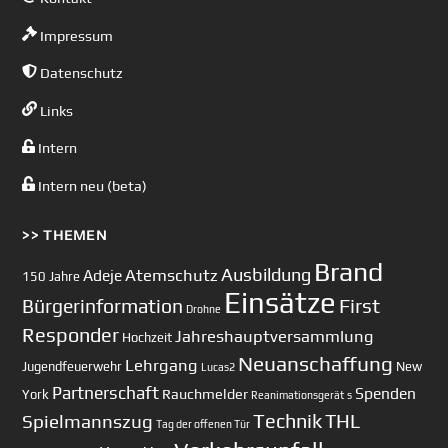
Impressum
Datenschutz
Links
Intern
Intern neu (beta)
>> THEMEN
Brand
Ausbildung
Atemschutz
Adeje
150 Jahre
Einsätze
First
Bürgerinformation
Drohne
Responder
Jahreshauptversammlung
Hochzeit
Neuanschaffung
Lehrgang
Jugendfeuerwehr
New
Lucas2
Partnerschaft
Spenden
Rauchmelder
York
Reanimationsgerät
s
Technik
Spielmannszug
THL
Tag der offenen Tür