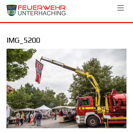
Skip
Men
to
content
IMG_5200