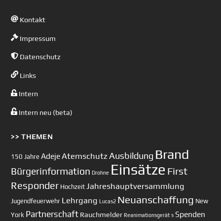
Kontakt
Impressum
Datenschutz
Links
Intern
Intern neu (beta)
>> THEMEN
Brand
Ausbildung
Atemschutz
Adeje
150 Jahre
Einsätze
First
Bürgerinformation
Drohne
Responder
Jahreshauptversammlung
Hochzeit
Neuanschaffung
Lehrgang
Jugendfeuerwehr
New
Lucas2
Partnerschaft
Spenden
Rauchmelder
York
Reanimationsgerät
s