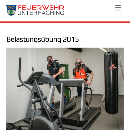
Skip
Men
to
content
Belastungsübung 2015