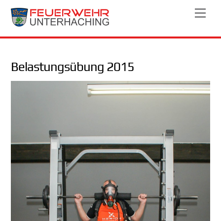
Skip
Men
to
content
Belastungsübung 2015