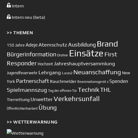
Intern
Intern neu (beta)
>> THEMEN
Brand
Ausbildung
Atemschutz
Adeje
150 Jahre
Einsätze
First
Bürgerinformation
Drohne
Responder
Jahreshauptversammlung
Hochzeit
Neuanschaffung
Lehrgang
Jugendfeuerwehr
New
Lucas2
Partnerschaft
Spenden
Rauchmelder
York
Reanimationsgerät
s
Technik
Spielmannszug
THL
Tag der offenen Tür
Verkehrsunfall
Unwetter
Tierrettung
Übung
Öffentlichkeitsarbeit
>> WETTERWARNUNG