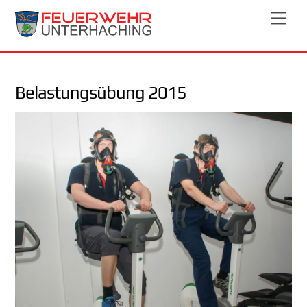
Skip
Men
to
content
Belastungsübung 2015