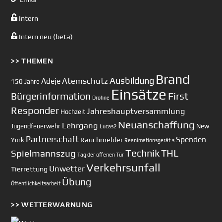
Intern
Intern neu (beta)
>> THEMEN
Brand
Ausbildung
Atemschutz
Adeje
150 Jahre
Einsätze
First
Bürgerinformation
Drohne
Responder
Jahreshauptversammlung
Hochzeit
Neuanschaffung
Lehrgang
Jugendfeuerwehr
New
Lucas2
Partnerschaft
Spenden
Rauchmelder
York
Reanimationsgerät
s
Technik
Spielmannszug
THL
Tag der offenen Tür
Verkehrsunfall
Unwetter
Tierrettung
Übung
Öffentlichkeitsarbeit
>> WETTERWARNUNG