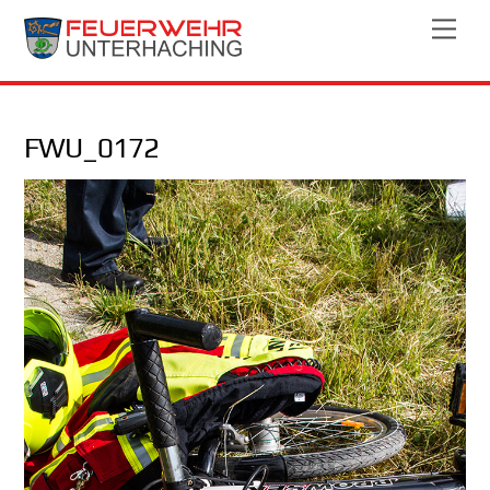
Skip
Men
to
content
FWU_0172