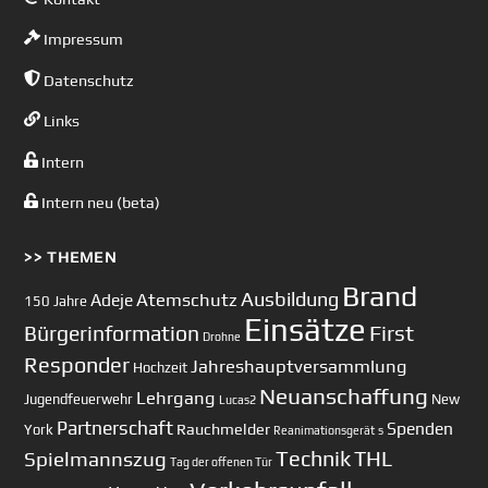
Impressum
Datenschutz
Links
Intern
Intern neu (beta)
>> THEMEN
Brand
Ausbildung
Atemschutz
Adeje
150 Jahre
Einsätze
First
Bürgerinformation
Drohne
Responder
Jahreshauptversammlung
Hochzeit
Neuanschaffung
Lehrgang
Jugendfeuerwehr
New
Lucas2
Partnerschaft
Spenden
Rauchmelder
York
Reanimationsgerät
s
Technik
Spielmannszug
THL
Tag der offenen Tür