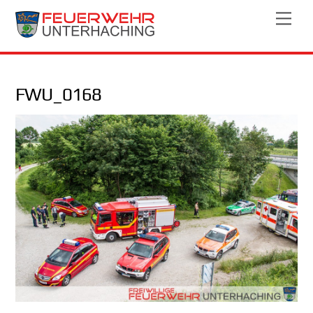
Skip
Men
to
content
FWU_0168