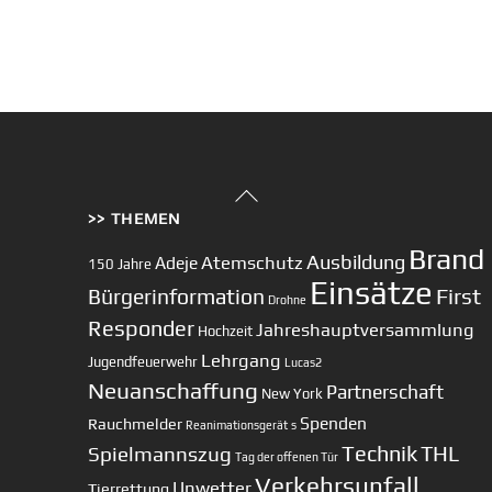
Back
>> THEMEN
To
Top
Brand
Ausbildung
Atemschutz
Adeje
150 Jahre
Einsätze
First
Bürgerinformation
Drohne
Responder
Jahreshauptversammlung
Hochzeit
Lehrgang
Jugendfeuerwehr
Lucas2
Neuanschaffung
Partnerschaft
New York
Spenden
Rauchmelder
Reanimationsgerät
s
Technik
Spielmannszug
THL
Tag der offenen Tür
Verkehrsunfall
Unwetter
Tierrettung