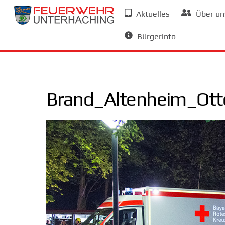
Skip
Aktuelles
Über un
to
Allgemeine Informationen
content
Bürgerinfo
Brand_Altenheim_Ot