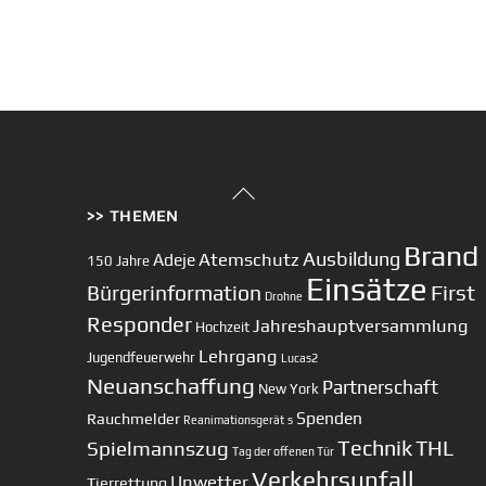
Back
>> THEMEN
To
Top
Brand
Ausbildung
Atemschutz
Adeje
150 Jahre
Einsätze
First
Bürgerinformation
Drohne
Responder
Jahreshauptversammlung
Hochzeit
Lehrgang
Jugendfeuerwehr
Lucas2
Neuanschaffung
Partnerschaft
New York
Spenden
Rauchmelder
Reanimationsgerät
s
Technik
Spielmannszug
THL
Tag der offenen Tür
Verkehrsunfall
Unwetter
Tierrettung