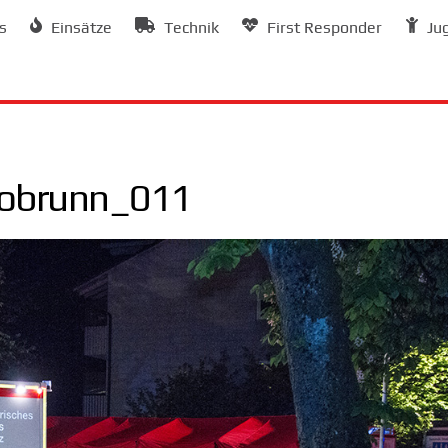
s
Einsätze
Technik
First Responder
Ju
tobrunn_011